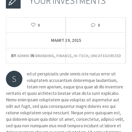
YOUR INVESTMENTS
0
0
MAART 19, 2015
BY
IN
,
,
,
ADMIN
BRANDING
FINANCE
HI-TECH
UNCATEGORIZED
ed ut perspiciatis unde omnis iste natus error sit
S
voluptatem accusantium doloremque laudantium,
totam rem aperiam, eaque ipsa quae ab illo inventore
veritatis et quasi architecto beatae vitae dicta sunt explicabo.
Nemo enim ipsam voluptatem quia voluptas sit aspernatur aut
odit aut fugit, sed quia consequuntur magni dolores eos qui
ratione voluptatem sequi nesciunt. Neque porro quisquam est,
qui dolorem ipsum quia dolor sit amet, consectetur, adipisci velit,
sed quia non numquam eius modi tempora incidunt ut labore et