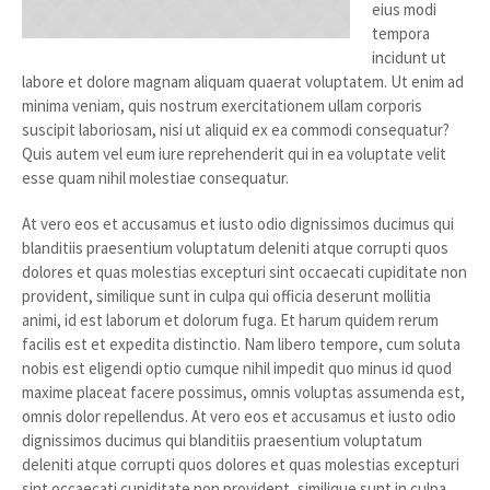
eius modi
tempora
incidunt ut
labore et dolore magnam aliquam quaerat voluptatem. Ut enim ad
minima veniam, quis nostrum exercitationem ullam corporis
suscipit laboriosam, nisi ut aliquid ex ea commodi consequatur?
Quis autem vel eum iure reprehenderit qui in ea voluptate velit
esse quam nihil molestiae consequatur.
At vero eos et accusamus et iusto odio dignissimos ducimus qui
blanditiis praesentium voluptatum deleniti atque corrupti quos
dolores et quas molestias excepturi sint occaecati cupiditate non
provident, similique sunt in culpa qui officia deserunt mollitia
animi, id est laborum et dolorum fuga. Et harum quidem rerum
facilis est et expedita distinctio. Nam libero tempore, cum soluta
nobis est eligendi optio cumque nihil impedit quo minus id quod
maxime placeat facere possimus, omnis voluptas assumenda est,
omnis dolor repellendus. At vero eos et accusamus et iusto odio
dignissimos ducimus qui blanditiis praesentium voluptatum
deleniti atque corrupti quos dolores et quas molestias excepturi
sint occaecati cupiditate non provident, similique sunt in culpa