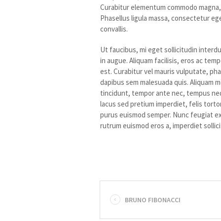
Curabitur elementum commodo magna, nec 
Phasellus ligula massa, consectetur eget
convallis.
Ut faucibus, mi eget sollicitudin inter
in augue. Aliquam facilisis, eros ac temp
est. Curabitur vel mauris vulputate, pha
dapibus sem malesuada quis. Aliquam m
tincidunt, tempor ante nec, tempus neq
lacus sed pretium imperdiet, felis tortor
purus euismod semper. Nunc feugiat ex eu
rutrum euismod eros a, imperdiet sollici
BRUNO FIBONACCI