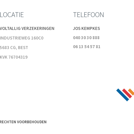
LOCATIE
TELEFOON
VOLTALLIG VERZEKERINGEN
JOS KEMPKES
040 30 30 888
INDUSTRIEWEG 160C0
06 13 54 57 81
5683 CG, BEST
KVK 76704319
LE RECHTEN VOORBEHOUDEN