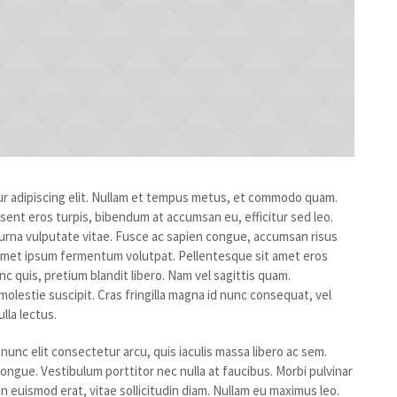
r adipiscing elit. Nullam et tempus metus, et commodo quam.
sent eros turpis, bibendum at accumsan eu, efficitur sed leo.
 urna vulputate vitae. Fusce ac sapien congue, accumsan risus
t amet ipsum fermentum volutpat. Pellentesque sit amet eros
c quis, pretium blandit libero. Nam vel sagittis quam.
olestie suscipit. Cras fringilla magna id nunc consequat, vel
lla lectus.
 nunc elit consectetur arcu, quis iaculis massa libero ac sem.
ngue. Vestibulum porttitor nec nulla at faucibus. Morbi pulvinar
 in euismod erat, vitae sollicitudin diam. Nullam eu maximus leo.