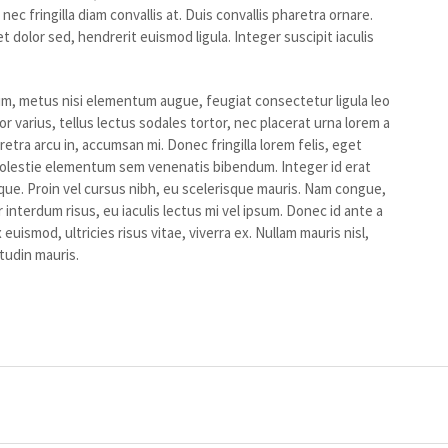
fringilla diam convallis at. Duis convallis pharetra ornare.
 dolor sed, hendrerit euismod ligula. Integer suscipit iaculis
dum, metus nisi elementum augue, feugiat consectetur ligula leo
or varius, tellus lectus sodales tortor, nec placerat urna lorem a
retra arcu in, accumsan mi. Donec fringilla lorem felis, eget
olestie elementum sem venenatis bibendum. Integer id erat
ue. Proin vel cursus nibh, eu scelerisque mauris. Nam congue,
 interdum risus, eu iaculis lectus mi vel ipsum. Donec id ante a
ismod, ultricies risus vitae, viverra ex. Nullam mauris nisl,
tudin mauris.